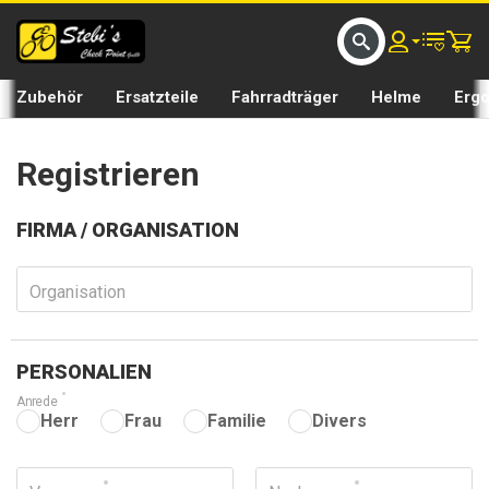
D UMS BIKE BY 𝘀𝘁𝗲𝗯𝗶𝘀𝗕𝗜𝗞𝗘
GRATIS LIEFERUNG IN SEFTIGEN UND BURGISTEIN ST
Zubehör
Ersatzteile
Fahrradträger
Helme
Erg
Registrieren
FIRMA / ORGANISATION
Organisation
PERSONALIEN
Anrede
Herr
Frau
Familie
Divers