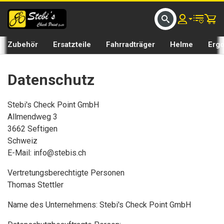
D UMS BIKE BY 𝘀𝘁𝗲𝗯𝗶𝘀𝗕𝗜𝗞𝗘
GRATIS LIEFERUNG IN SEFTIGEN UND BURGISTEIN ST
Zubehör
Ersatzteile
Fahrradträger
Helme
Erg
Datenschutz
Stebi's Check Point GmbH
Allmendweg 3
3662 Seftigen
Schweiz
E-Mail: info@stebis.ch
Vertretungsberechtigte Personen
Thomas Stettler
Name des Unternehmens: Stebi's Check Point GmbH