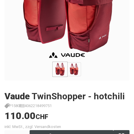
Vaude
TwinShopper - hotchili
P1580
4062218499751
110.00
CHF
inkl. MwSt., zzgl. Versandkosten