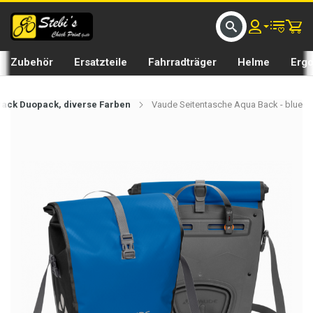
D UMS BIKE BY 𝘀𝘁𝗲𝗯𝗶𝘀𝗕𝗜𝗞𝗘
GRATIS LIEFERUNG IN SEFTIGEN UND BURGISTEIN ST
Zubehör
Ersatzteile
Fahrradträger
Helme
Erg
Back Duopack, diverse Farben
Vaude Seitentasche Aqua Back - blue