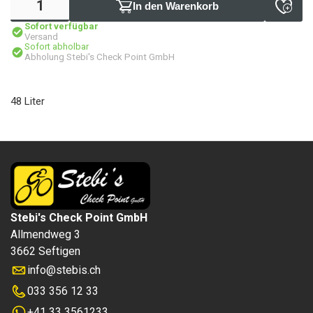
In den Warenkorb
Sofort verfügbar
Versand
Sofort abholbar
Abholung Stebi's Check Point GmbH
48 Liter
Stebi's Check Point GmbH
Allmendweg 3
3662 Seftigen
info
@
stebis.ch
033 356 12 33
+41 33 3561233