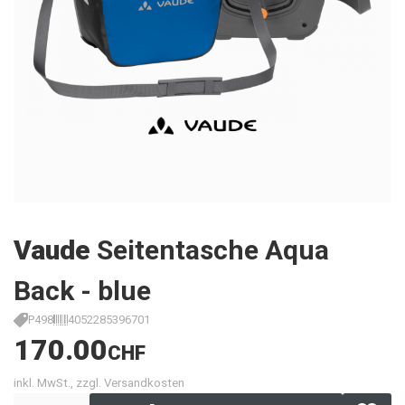
Vaude
Seitentasche Aqua
Back - blue
P498
4052285396701
170.00
CHF
inkl. MwSt., zzgl. Versandkosten