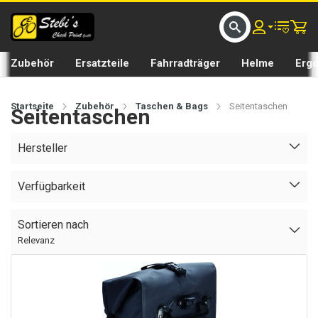
D UMS BIKE BY 𝘀𝘁𝗲𝗯𝗶𝘀𝗕𝗜𝗞𝗘
GRATIS LIEFERUNG IN SEFTIGEN UND BURGISTEIN ST
Zubehör
Ersatzteile
Fahrradträger
Helme
Erg
Startseite
Zubehör
Taschen & Bags
Seitentaschen
Seitentaschen
Hersteller
Verfügbarkeit
Sortieren nach
Relevanz