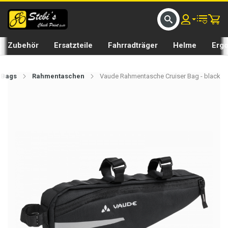
D UMS BIKE BY 𝘀𝘁𝗲𝗯𝗶𝘀𝗕𝗜𝗞𝗘
GRATIS LIEFERUNG IN SEFTIGEN UND BURGISTEIN ST
Zubehör
Ersatzteile
Fahrradträger
Helme
Erg
 Bags
Rahmentaschen
Vaude Rahmentasche Cruiser Bag - black