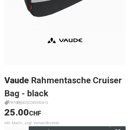
Vaude
Rahmentasche Cruiser
Bag - black
P870
4052285592813
25.00
CHF
inkl. MwSt., zzgl. Versandkosten