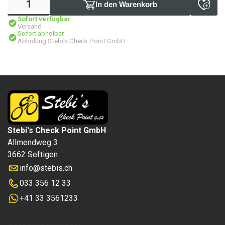
In den Warenkorb
Sofort verfügbar
Versand
Sofort abholbar
Abholung Stebi's Check Point GmbH
Stebi's Check Point GmbH
Allmendweg 3
3662 Seftigen
info
@
stebis.ch
033 356 12 33
+41 33 3561233