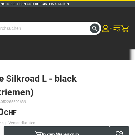
UNG IN SEFTIGEN UND BURGISTEIN STATION
e
Silkroad L - black
triemen)
4052285592639
0
CHF
 zzgl. Versandkosten
In den Warenkorb