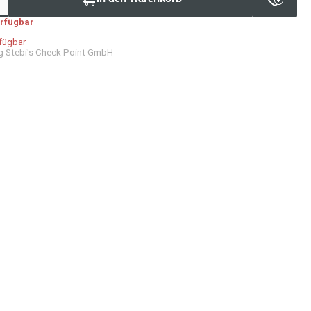
erfügbar
rfügbar
g Stebi's Check Point GmbH