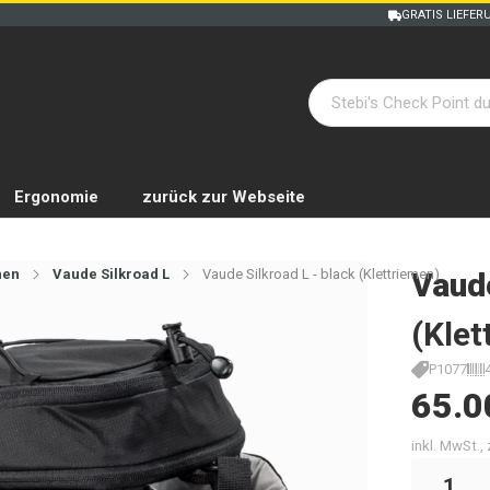
GRATIS LIEFER
Ergonomie
zurück zur Webseite
hen
Vaude Silkroad L
Vaude Silkroad L - black (Klettriemen)
Vaud
(Klet
P1077
65.0
inkl. MwSt.,