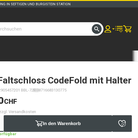
UNG IN SEFTIGEN UND BURGISTEIN STATION
Faltschloss CodeFold mit Halter
2905457201 BBL-72
8716683130775
0
CHF
 zzgl. Versandkosten
In den Warenkorb
verfügbar