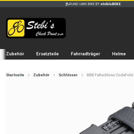
RUND UMS BIKE BY 𝘀𝘁𝗲𝗯𝗶𝘀𝗕𝗜𝗞𝗘
Zubehör
Ersatzteile
Fahrradträger
Helme
Startseite
Zubehör
Schlösser
BBB Faltschloss CodeFold m