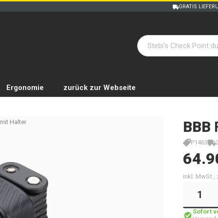
GRATIS LIEFER
Ergonomie
zurück zur Webseite
it Halter
BBB
P1463
64.9
inkl. MwSt.,
Sofort 