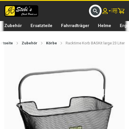
D UMS BIKE BY 𝘀𝘁𝗲𝗯𝗶𝘀𝗕𝗜𝗞𝗘
GRATIS LIEFERUNG IN SEFTIGEN UND BURGISTEIN ST
Zubehör
Ersatzteile
Fahrradträger
Helme
Erg
artseite
Zubehör
Körbe
Racktime Korb BASKit large 23 Liter