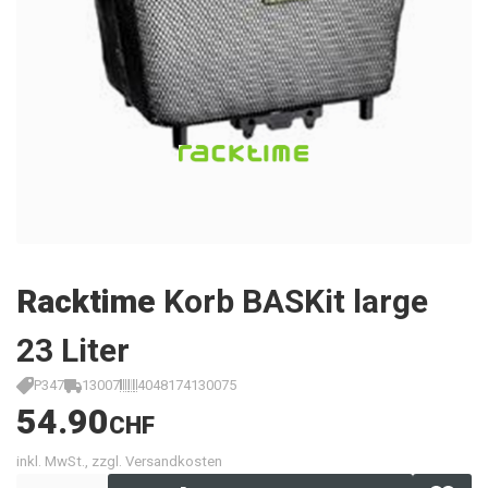
Racktime
Korb BASKit large
23 Liter
P347
13007
4048174130075
54.90
CHF
inkl. MwSt., zzgl. Versandkosten