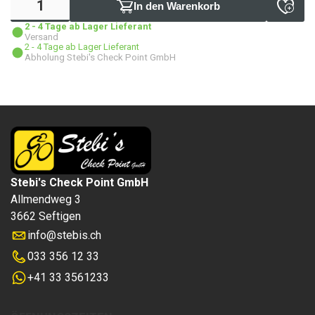
In den Warenkorb
2 - 4 Tage ab Lager Lieferant
Versand
2 - 4 Tage ab Lager Lieferant
Abholung Stebi's Check Point GmbH
Stebi's Check Point GmbH
Allmendweg 3
3662 Seftigen
info
@
stebis.ch
033 356 12 33
+41 33 3561233