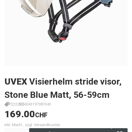
UVEX
Visierhelm stride visor,
Stone Blue Matt, 56-59cm
P2222
4043197381343
169.00
CHF
inkl. MwSt., zzgl. Versandkosten