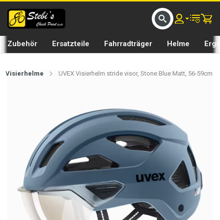
D UMS BIKE BY 𝘀𝘁𝗲𝗯𝗶𝘀𝗕𝗜𝗞𝗘
GRATIS LIEFERUNG IN SEFTIGEN UND BURGISTEIN ST
Zubehör
Ersatzteile
Fahrradträger
Helme
Erg
Visierhelme
UVEX Visierhelm stride visor, Stone Blue Matt, 56-59cm