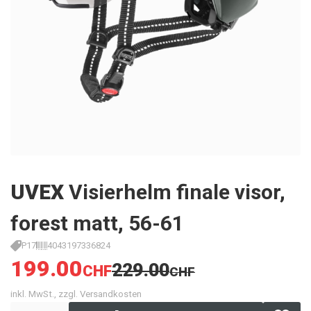
UVEX
Visierhelm finale visor,
forest matt, 56-61
P17
4043197336824
199.00
229.00
CHF
CHF
inkl. MwSt., zzgl. Versandkosten