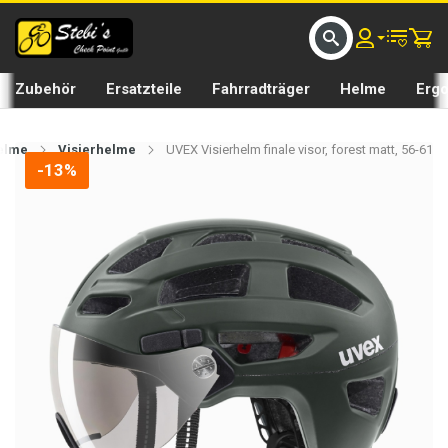
D UMS BIKE BY 𝘀𝘁𝗲𝗯𝗶𝘀𝗕𝗜𝗞𝗘
GRATIS LIEFERUNG IN SEFTIGEN UND BURGISTEIN ST
Zubehör
Ersatzteile
Fahrradträger
Helme
Erg
elme
Visierhelme
UVEX Visierhelm finale visor, forest matt, 56-61
-13%