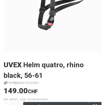
UVEX
Helm quatro, rhino
black, 56-61
P987
4043197345901
149.00
CHF
inkl. MwSt., zzgl. Versandkosten