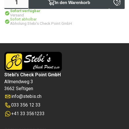
In den Warenkorb
Sofort verfügbar
Versand
Sofort abholbar
Abholung Stebi's Check Point GmbH
Stebi's Check Point GmbH
Allmendweg 3
3662 Seftigen
info
@
stebis.ch
033 356 12 33
+41 33 3561233