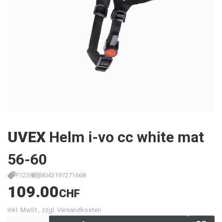
UVEX
Helm i-vo cc white mat
56-60
P1238
4043197271668
109.00
CHF
inkl. MwSt., zzgl. Versandkosten