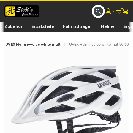
D UMS BIKE BY 𝘀𝘁𝗲𝗯𝗶𝘀𝗕𝗜𝗞𝗘
GRATIS LIEFERUNG IN SEFTIGEN UND BURGISTEIN ST
Zubehör
Ersatzteile
Fahrradträger
Helme
Erg
UVEX Helm i-vo cc white matt
UVEX Helm i-vo cc white mat 56-60