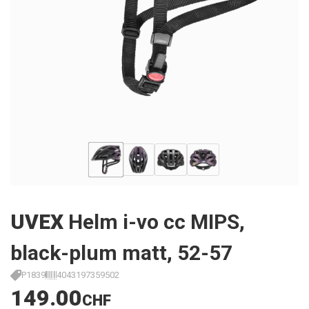
UVEX
Helm i-vo cc MIPS,
black-plum matt, 52-57
P1839
4043197359502
149.00
CHF