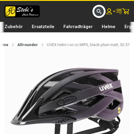
D UMS BIKE BY 𝘀𝘁𝗲𝗯𝗶𝘀𝗕𝗜𝗞𝗘
GRATIS LIEFERUNG IN SEFTIGEN UND BURGISTEIN ST
Zubehör
Ersatzteile
Fahrradträger
Helme
Erg
elme
Allrounder
UVEX Helm i-vo cc MIPS, black-plum matt, 52-57