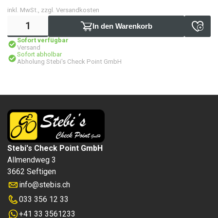
inkl. MwSt., zzgl. Versandkosten
In den Warenkorb
Sofort verfügbar
Versand
Sofort abholbar
Abholung Stebi's Check Point GmbH
Stebi's Check Point GmbH
Allmendweg 3
3662 Seftigen
info
@
stebis.ch
033 356 12 33
+41 33 3561233