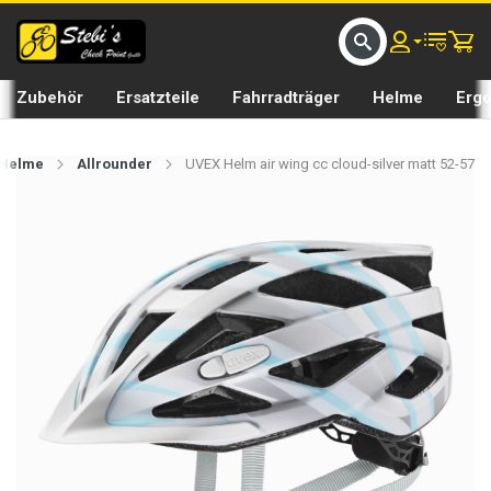
D UMS BIKE BY 𝘀𝘁𝗲𝗯𝗶𝘀𝗕𝗜𝗞𝗘
GRATIS LIEFERUNG IN SEFTIGEN UND BURGISTEIN ST
Zubehör
Ersatzteile
Fahrradträger
Helme
Erg
Helme
Allrounder
UVEX Helm air wing cc cloud-silver matt 52-57