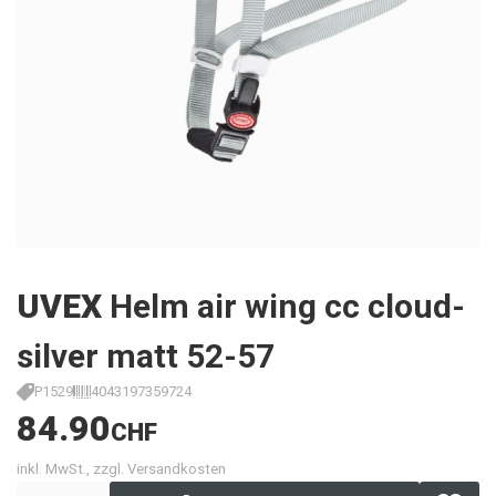
UVEX
Helm air wing cc cloud-
silver matt 52-57
P1529
4043197359724
84.90
CHF
inkl. MwSt., zzgl. Versandkosten