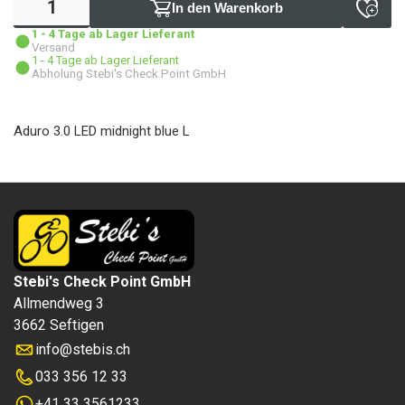
In den Warenkorb
1 - 4 Tage ab Lager Lieferant
Versand
1 - 4 Tage ab Lager Lieferant
Abholung Stebi's Check Point GmbH
Aduro 3.0 LED midnight blue L
Stebi's Check Point GmbH
Allmendweg 3
3662 Seftigen
info
@
stebis.ch
033 356 12 33
+41 33 3561233