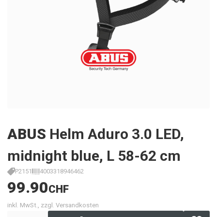
ABUS
Helm Aduro 3.0 LED,
midnight blue, L 58-62 cm
P2151
4003318946462
99.90
CHF
inkl. MwSt., zzgl. Versandkosten