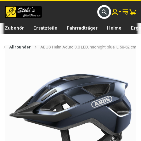
D UMS BIKE BY 𝘀𝘁𝗲𝗯𝗶𝘀𝗕𝗜𝗞𝗘
GRATIS LIEFERUNG IN SEFTIGEN UND BURGISTEIN ST
Zubehör
Ersatzteile
Fahrradträger
Helme
Erg
Allrounder
ABUS Helm Aduro 3.0 LED, midnight blue, L 58-62 cm