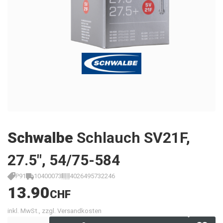
Schwalbe
Schlauch SV21F,
27.5", 54/75-584
P91
10400073
4026495732246
13.90
CHF
inkl. MwSt., zzgl. Versandkosten