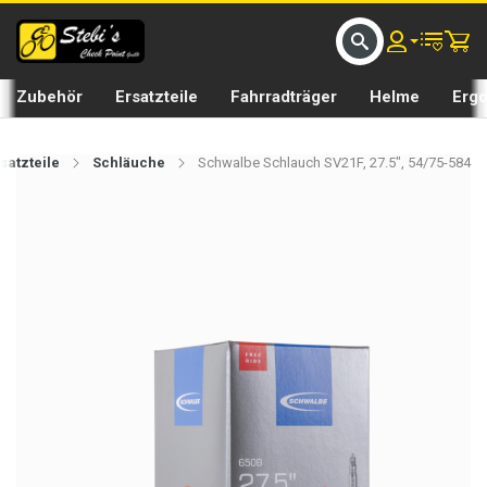
D UMS BIKE BY 𝘀𝘁𝗲𝗯𝗶𝘀𝗕𝗜𝗞𝗘
GRATIS LIEFERUNG IN SEFTIGEN UND BURGISTEIN ST
Zubehör
Ersatzteile
Fahrradträger
Helme
Erg
satzteile
Schläuche
Schwalbe Schlauch SV21F, 27.5", 54/75-584