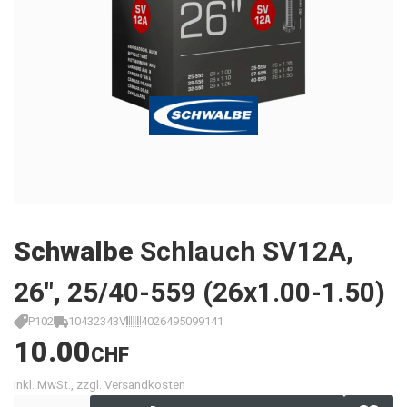
Schwalbe
Schlauch SV12A,
26", 25/40-559 (26x1.00-1.50)
P102
10432343V
4026495099141
10.00
CHF
inkl. MwSt., zzgl. Versandkosten