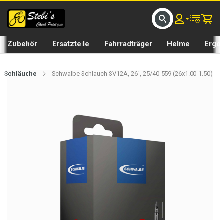
D UMS BIKE BY 𝘀𝘁𝗲𝗯𝗶𝘀𝗕𝗜𝗞𝗘
GRATIS LIEFERUNG IN SEFTIGEN UND BURGISTEIN ST
Zubehör
Ersatzteile
Fahrradträger
Helme
Erg
Schläuche
Schwalbe Schlauch SV12A, 26", 25/40-559 (26x1.00-1.50)