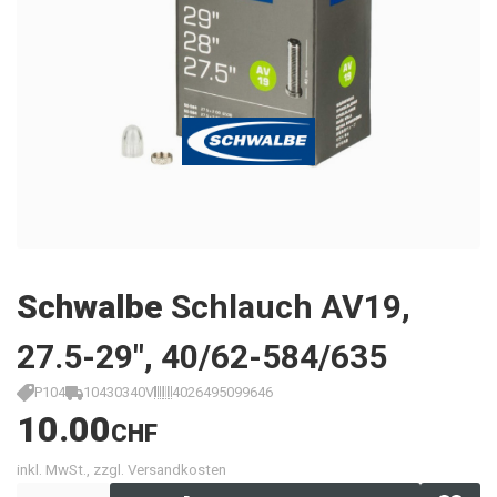
Schwalbe
Schlauch AV19,
27.5-29", 40/62-584/635
P104
10430340V
4026495099646
10.00
CHF
inkl. MwSt., zzgl. Versandkosten