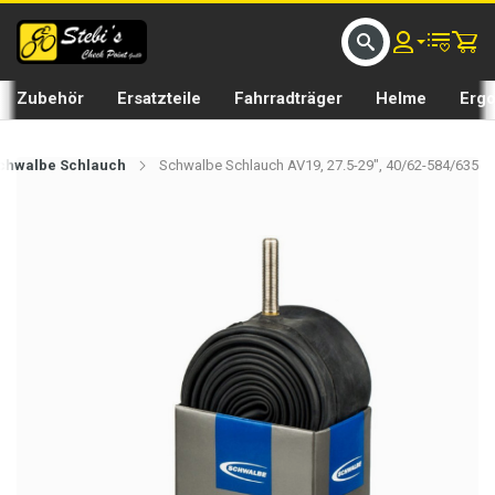
D UMS BIKE BY 𝘀𝘁𝗲𝗯𝗶𝘀𝗕𝗜𝗞𝗘
GRATIS LIEFERUNG IN SEFTIGEN UND BURGISTEIN ST
Zubehör
Ersatzteile
Fahrradträger
Helme
Erg
chwalbe Schlauch
Schwalbe Schlauch AV19, 27.5-29", 40/62-584/635