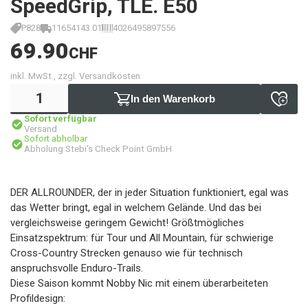
SpeedGrip, TLE. E50
P828
11654143.01
4026495897556
69.90
CHF
inkl. MwSt., zzgl. Versandkosten
In den Warenkorb
Sofort verfügbar
Versand
Sofort abholbar
Abholung Stebi's Check Point GmbH
DER ALLROUNDER, der in jeder Situation funktioniert, egal was
das Wetter bringt, egal in welchem Gelände. Und das bei
vergleichsweise geringem Gewicht! Größtmögliches
Einsatzspektrum: für Tour und All Mountain, für schwierige
Cross-Country Strecken genauso wie für technisch
anspruchsvolle Enduro-Trails.
Diese Saison kommt Nobby Nic mit einem überarbeiteten
Profildesign: