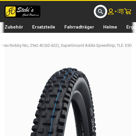
D UMS BIKE BY 𝘀𝘁𝗲𝗯𝗶𝘀𝗕𝗜𝗞𝗘
GRATIS LIEFERUNG IN SEFTIGEN UND BURGISTEIN ST
Zubehör
Ersatzteile
Fahrradträger
Helme
Erg
Pneu Nobby Nic, 29x2.40 (62-622), SuperGround Addix SpeedGrip, TLE. E50