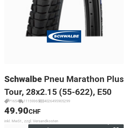
Schwalbe
Pneu Marathon Plus
Tour, 28x2.15 (55-622), E50
P1654
11159365
4026495905299
49.90
CHF
inkl. MwSt., zzgl. Versandkosten