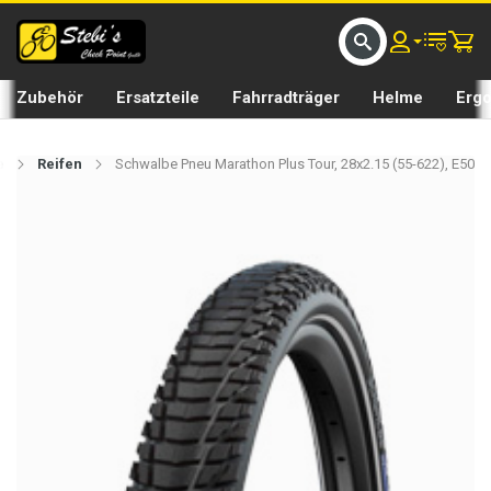
D UMS BIKE BY 𝘀𝘁𝗲𝗯𝗶𝘀𝗕𝗜𝗞𝗘
GRATIS LIEFERUNG IN SEFTIGEN UND BURGISTEIN ST
Zubehör
Ersatzteile
Fahrradträger
Helme
Erg
e
Reifen
Schwalbe Pneu Marathon Plus Tour, 28x2.15 (55-622), E50