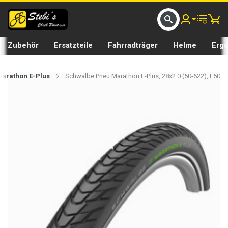
D UMS BIKE BY 𝘀𝘁𝗲𝗯𝗶𝘀𝗕𝗜𝗞𝗘
GRATIS LIEFERUNG IN SEFTIGEN UND BURGISTEIN ST
Zubehör
Ersatzteile
Fahrradträger
Helme
Erg
arathon E-Plus
Schwalbe Pneu Marathon E-Plus, 28x2.0 (50-622), E50