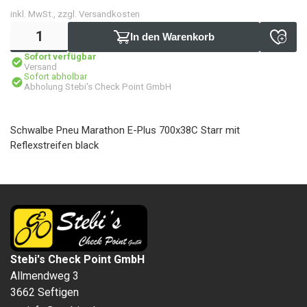
inkl. MwSt., zzgl. Versandkosten
In den Warenkorb
Sofort verfügbar
Versand
Sofort abholbar
Abholung Stebi's Check Point GmbH
Schwalbe Pneu Marathon E-Plus 700x38C Starr mit
Reflexstreifen black
Stebi's Check Point GmbH
Allmendweg 3
3662 Seftigen