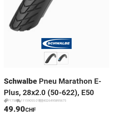
Schwalbe
Pneu Marathon E-
Plus, 28x2.0 (50-622), E50
P1758
11159055.01
4026495895675
49.90
CHF