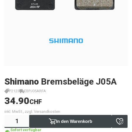
Shimano
Bremsbeläge J05A
P2123
EBPJ05ARFA
34.90
CHF
inkl. MwSt., zzgl. Versandkosten
In den Warenkorb
Sofort verfügbar