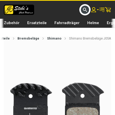
D UMS BIKE BY 𝘀𝘁𝗲𝗯𝗶𝘀𝗕𝗜𝗞𝗘
GRATIS LIEFERUNG IN SEFTIGEN UND BURGISTEIN ST
Zubehör
Ersatzteile
Fahrradträger
Helme
Erg
tzteile
Bremsbeläge
Shimano
Shimano Bremsbeläge J05A