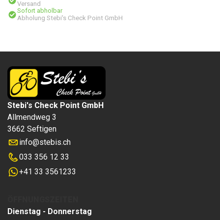
Versand
Sofort abholbar
Abholung Stebi's Check Point GmbH
Stebi's Check Point GmbH
Allmendweg 3
3662 Seftigen
info
@
stebis.ch
033 356 12 33
+41 33 3561233
ÖFFNUNGSZEITEN
Dienstag - Donnerstag