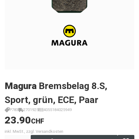
Magura
Bremsbelag 8.S,
Sport, grün, ECE, Paar
P783
2701925
4055184025949
23.90
CHF
inkl. MwSt., zzgl. Versandkosten