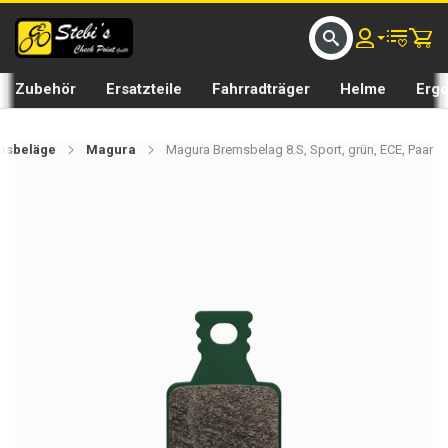
D UMS BIKE BY 𝘀𝘁𝗲𝗯𝗶𝘀𝗕𝗜𝗞𝗘
GRATIS LIEFERUNG IN SEFTIGEN UND BURGISTEIN ST
Zubehör
Ersatzteile
Fahrradträger
Helme
Erg
msbeläge
Magura
Magura Bremsbelag 8.S, Sport, grün, ECE, Paar