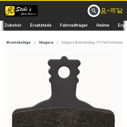
D UMS BIKE BY 𝘀𝘁𝗲𝗯𝗶𝘀𝗕𝗜𝗞𝗘
GRATIS LIEFERUNG IN SEFTIGEN UND BURGISTEIN ST
Zubehör
Ersatzteile
Fahrradträger
Helme
Erg
Bremsbeläge
Magura
Magura Bremsbelag 7.P, Performance