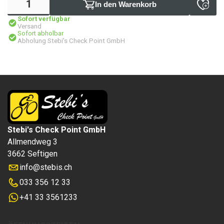
In den Warenkorb
Sofort verfügbar
Versand
Sofort abholbar
Abholung Stebi's Check Point GmbH
Stebi's Check Point GmbH
Allmendweg 3
3662 Seftigen
info
@
stebis.ch
033 356 12 33
+41 33 3561233