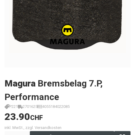
Magura
Bremsbelag 7.P,
Performance
P221
2701625
4055184022085
23.90
CHF
inkl. MwSt., zzgl. Versandkosten