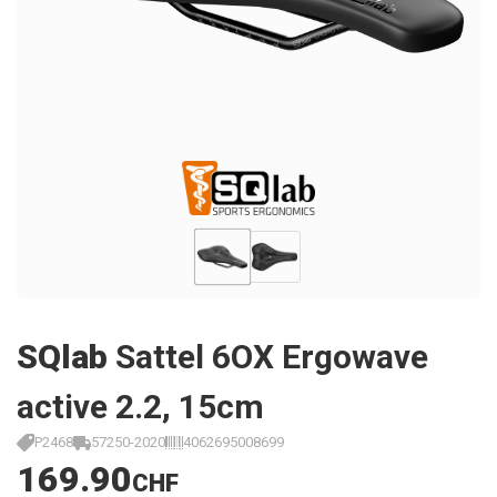
SQlab
Sattel 6OX Ergowave
active 2.2, 15cm
P2468
57250-2020
4062695008699
169.90
CHF