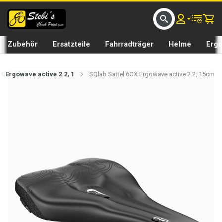
D UMS BIKE BY 𝘀𝘁𝗲𝗯𝗶𝘀𝗕𝗜𝗞𝗘
GRATIS LIEFERUNG IN SEFTIGEN UND BURGISTEIN ST
Zubehör
Ersatzteile
Fahrradträger
Helme
Erg
X Ergowave active 2.2, 1
SQlab Sattel 6OX Ergowave active 2.2, 15cm