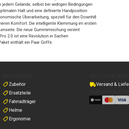
 in jedem Gelände, selbst bei widrigen Bedingungen
timalen Halt und eine definierte Handposition
gonomische Überarbeitung, speziell für den Downhill
heren Komfort. Die intelligente Klemmung im ersten
ßenseite. Die neue Gummimischung vereint
Pro 2.0 ist eine Revolution in Sachen
ket enthält ein Paar Griffe.
KATEGORIEN
NÜTZLICHE INF
Zubehör
Versand & Liefe
ZAHLUNGSMETH
Ersatzteile
Fahrradträger
Helme
Ergonomie