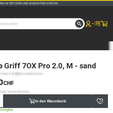
UNG IN SEFTIGEN UND BURGISTEIN STATION
b
Griff 7OX Pro 2.0, M - sand
57260-2181
9010583292564
0
CHF
 zzgl. Versandkosten
In den Warenkorb
verfügbar