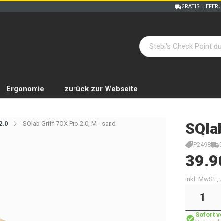
GRATIS LIEFER
Ergonomie
zurück zur Webseite
2.0
SQlab Griff 7OX Pro 2.0, M - sand
SQla
P2498
39.9
inkl. MwSt.,
Sofort 